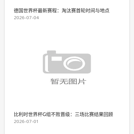
德国世界杯最新赛程：淘汰赛首轮时间与地点
2026-07-04
比利时世界杯G组不败晋级：三场比赛结果回顾
2026-07-01