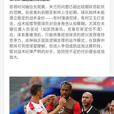
若将时间轴拉长观察，米兰的问题已超出短期状态起伏
的范畴。自皮奥利后期至新帅上任初期，球队始终未能
建立稳定的战术身份——有时强调控球，有时又主打反
击，战术摇摆导致球员对自身角色认知模糊。尤其在关
键位置人员变动（如凯西离队、克鲁尼奇定位不清）
后，体系重建滞后，只能依靠经验球员的即兴发挥维持
竞争力。这种缺乏底层逻辑支撑的运作模式，在联赛中
期尚可凭借球星硬解，但进入争冠或欧战淘汰赛阶段，
面对战术纪律严明的对手，协同性不足的代价便会成倍
放大。