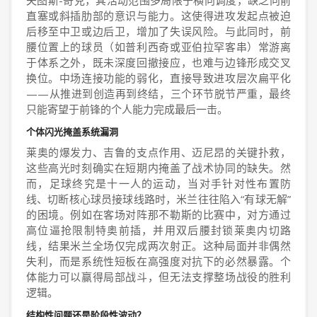
夫图斯-奇克，其活动范围多局限于横向调度，缺乏向前
直塞或斜插肋部的意识与能力。这使得进攻发起点被迫
后移至中卫或边后卫，增加了失误风险。与此同时，前
腰位置上的球员（如普利西奇或亚伯拉罕客串）常游离
于体系之外，既未深度回撤接应，也难与边锋形成交叉
换位。中场连接功能的弱化，直接导致进攻层次扁平化
——从推进到创造再到终结，三个环节脱节严重，最终
只能寄望于前锋的个人能力完成最后一击。
个体闪光掩盖系统漏洞
莱奥的爆发力、吉鲁的支点作用、迈尼昂的关键扑救，
这些高光时刻确实在短期内掩盖了战术协同的缺失。然
而，足球终究是十一人的运动，当对手针对性布置防
线、切断核心球员接球线路时，米兰往往陷入“有球无解”
的困境。例如在客场对阵那不勒斯的比赛中，对方通过
高位逼抢限制特奥前插，并用双后腰封锁莱奥内切路
线，结果米兰全场仅完成两次射正。这种局面并非偶然
失利，而是系统性短板在高强度对抗下的必然暴露。个
体能力可以赢得局部战斗，但无法支撑整场战役的胜利
逻辑。
结构性问题还是阶段性波动？