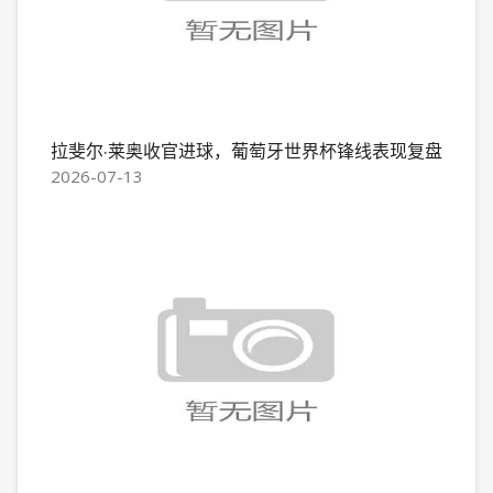
拉斐尔·莱奥收官进球，葡萄牙世界杯锋线表现复盘
2026-07-13