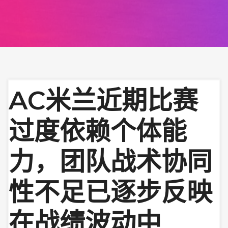
AC米兰近期比赛
过度依赖个体能
力，团队战术协同
性不足已逐步反映
在战绩波动中