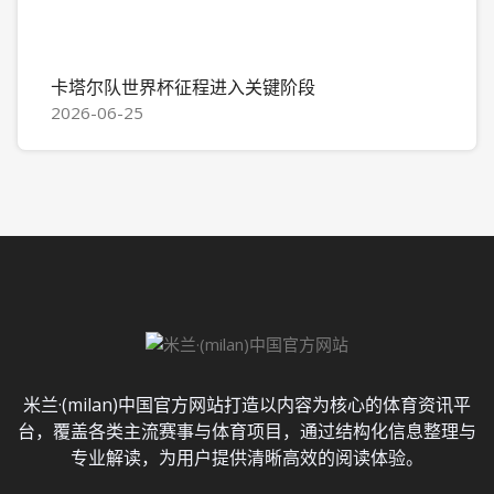
卡塔尔队世界杯征程进入关键阶段
2026-06-25
米兰·(milan)中国官方网站打造以内容为核心的体育资讯平
台，覆盖各类主流赛事与体育项目，通过结构化信息整理与
专业解读，为用户提供清晰高效的阅读体验。