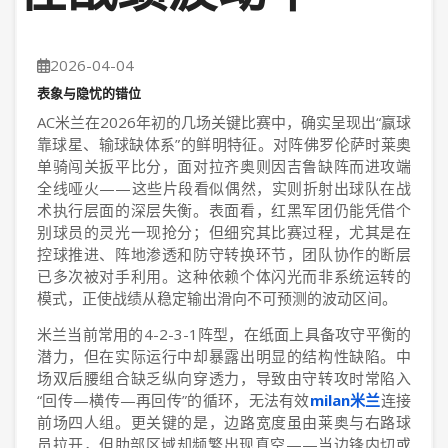
2026-04-04
表象与隐忧的错位
AC米兰在2026年初的几场关键比赛中，确实呈现出“赢球
靠球星、输球缺体系”的鲜明特征。对阵佛罗伦萨时莱奥
单骑闯关扳平比分，面对拉齐奥则因吉鲁缺阵而进攻端
全线哑火——这些片段看似偶然，实则折射出球队在战
术执行层面的深层失衡。表面看，红黑军团仍能凭借个
别球员的灵光一现抢分；但细究其比赛过程，尤其是在
控球推进、阵地渗透和防守转换环节，团队协作的断层
已多次被对手利用。这种依赖个体闪光而非系统运转的
模式，正使战绩从稳定输出滑向不可预测的波动区间。
米兰当前常用的4-2-3-1阵型，在纸面上具备攻守平衡的
潜力，但在实际运行中却暴露出明显的结构性缺陷。中
场双后腰组合缺乏纵向穿透力，导致由守转攻时常陷入
“回传—横传—再回传”的循环，无法有效
milan米兰
连接
前场四人组。更关键的是，边路宽度虽由莱奥与右路球
员拉开，但肋部区域却频繁出现真空——当边锋内切或