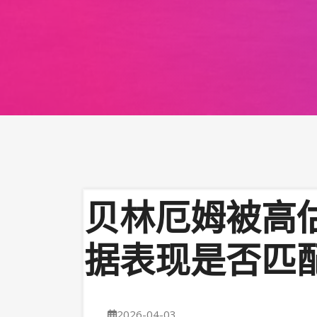
贝林厄姆被高
据表现是否匹
2026-04-03