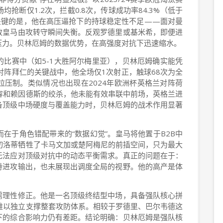
抢断仅1.2次，拦截0.8次，传球成功率84.3%（低于
。更关键的是，他在高压逼抢下的持球稳定性不足——面对曼
致皇马由攻转守瞬间失衡。反观罗德里或基米希，即便进
压力。贝林厄姆的数据优势，在高强度对抗下迅速缩水。
比赛中（如5-1大胜阿尔梅里亚），贝林厄姆确实能凭
对阵拜仁的关键战中，他全场仅1次射正，触球68次为全
压制。类似情况也出现在2024年欧洲杯英格兰对阵荷
容和赖因德斯的绞杀，他未能有效串联中前场，英格兰进
备顶级中场硬度与覆盖能力时，贝林厄姆的战术作用显著
在于角色错配带来的“数据幻觉”。皇马将他置于B2B中
切洛蒂牺牲了卡马文加或楚阿梅尼的前插空间，只为最大
无法应对顶级对抗中的动态平衡需求。真正的问题在于：
持进攻输出，也未展现出调度全局的视野。他的高产是体
需理性修正。他是一名顶级终结型中场，具备强队核心拼
难以独立支撑整套攻防体系。相较于罗德里、巴尔韦德这
下的综合影响力仍有差距。结论明确：贝林厄姆是强队核