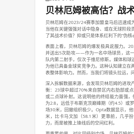
贝林厄姆被高估？战
贝林厄姆在2023/24赛季加盟皇马后迅速
当他在关键强强对话中隐身、或在无球阶段
了其战术价值？抑或只是体系红利下的“伪核
表面上看，贝林厄姆的爆发极具说服力。202
并送出5次助攻——作为一名中场球员，这一
队内第二射手，仅次于维尼修斯。媒体和球迷
为他已具备金球奖竞争力。这种认知建立在
表整体影响力。然而，当我们将镜头拉远，
深入拆解数据来源，会发现贝林厄姆的进攻
衡：23球中超过70%来自禁区内右肋部或
或二点球补射。这说明他的终结能力虽强，
为2.8，远低于布斯克茨巅峰期（约4.5）或
场30米，回撤组织极少。Opta数据显示，他在皇马
米，比卡马文加（58.1米）更靠前，几乎
力，而是被推上锋线后的空间红利。
更重要的是，对比同级别中场，贝林厄姆的“非