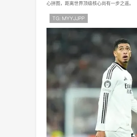
心拼图，距离世界顶级核心尚有一步之遥。