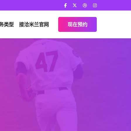
务类型
接洽
米兰官网
现在预约