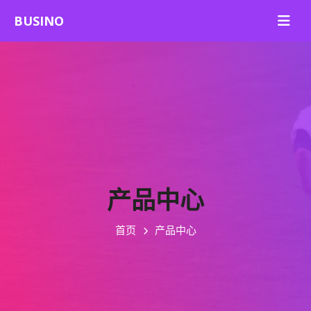
产品中心
首页
产品中心