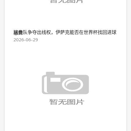
瑞典队争夺出线权，伊萨克能否在世界杯找回进球感觉
2026-06-29