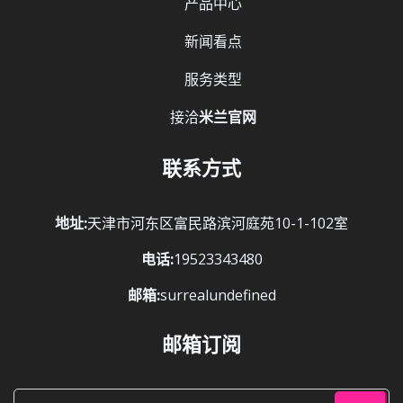
产品中心
新闻看点
服务类型
接洽
米兰官网
联系方式
地址:
天津市河东区富民路滨河庭苑10-1-102室
电话:
19523343480
邮箱:
surrealundefined
邮箱订阅