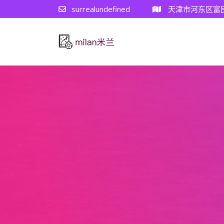
surrealundefined
天津市河东区富民路