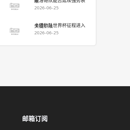
摩洛哥队能否延续强势表现
2026-06-25
卡塔尔队世界杯征程进入关键阶段
2026-06-25
邮箱订阅