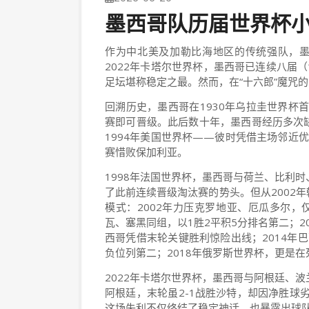
墨西哥队历届世界杯
作为中北美及加勒比海地区的传统强队，墨
2022年卡塔尔世界杯，墨西哥已连续八届（
足坛堪称稳定之最。然而，在“十六郎”魔咒
回溯历史，墨西哥在1930年乌拉圭世界杯
赛即可晋级。此后数十年，墨西哥经历多次缺
1994年美国世界杯——彼时凭借主场邻近
赛惜败保加利亚。
1998年法国世界杯，墨西哥与荷兰、比利
了此前连续晋级淘汰赛的势头。但从2002
模式：2002年力压克罗地亚、厄瓜多尔，
瓦、塞黑同组，以1胜2平积5分排名第二；
西哥凭借末轮关键胜利惊险出线；2014年
负位列第二；2018年俄罗斯世界杯，更是
2022年卡塔尔世界杯，墨西哥与阿根廷、波
阿根廷，末轮虽2-1战胜沙特，却因净胜球
这场失利不仅终结了稳定神话，也暴露出球