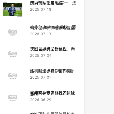
德尚带队锁定I组第一：法国进入淘汰赛阶段
2026-07-18
拉斐尔·莱奥收官进球，葡萄牙世界杯锋线表现复盘
2026-07-13
德国世界杯最新赛程：淘汰赛首轮时间与地点
2026-07-04
比利时世界杯G组不败晋级：三场比赛结果回顾
2026-07-01
瑞典队争夺出线权，伊萨克能否在世界杯找回进球感觉
2026-06-29