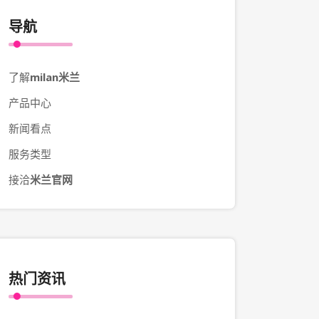
导航
了解
milan米兰
产品中心
新闻看点
服务类型
接洽
米兰官网
热门资讯