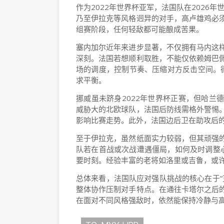
作为2022年世界杯亚军，法国队在2026
乃至伊拉克等风格迥异的对手，高卢雄鸡必
组赛阶段，任何轻敌都可能酿成苦果。
塞内加尔近年来进步显著，不仅拥有马内这
深刻。法国若想顺利取胜，不能仅依赖姆巴
场的调度，控制节奏、压缩对方反击空间。德
求平衡。
挪威虽未跻身2022年世界杯正赛，但哈兰
威胁大的北欧球队，法国后防线需格外警惕
影响比赛走势。此外，法国边后卫在助攻后
至于伊拉克，虽然纸面实力较弱，但其顽强
队若在首战或次战遭遇僵局，如何及时调整
要时刻。经验丰富的老将如洛里或吉鲁，或
总体来看，法国队应对强队挑战的核心在于“
整体协作压制对手特点。在通往卡塔尔之后
在面对不同风格强敌时，依然能保持冷静与