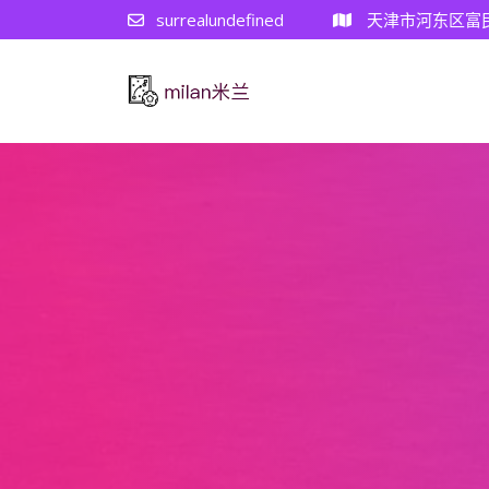
surrealundefined
天津市河东区富民路