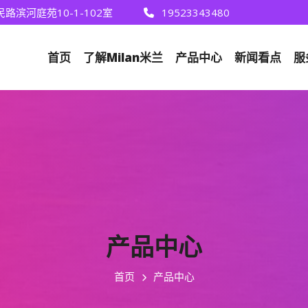
滨河庭苑10-1-102室
19523343480
首页
了解
Milan米兰
产品中心
新闻看点
服
产品中心
首页
产品中心