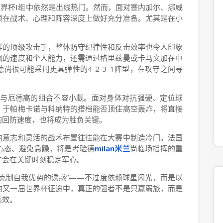
年世界杯I组中依然是出线热门。然而，面对塞内加尔、挪威
须在战术、心理和阵容深度上做好充分准备。尤其是在小
样的顶级攻击手，整体防守纪律性和反击效率也令人印象
佩的速度和个人能力，还需通过格里兹曼或卡马文加在中
尚很可能采用更具弹性的4-2-3-1阵型，在攻守之间寻
德与厄德高的组合不容小觑。面对身体对抗强硬、定位球
。于帕梅卡诺与科纳特的搭档能否顶住高空轰炸，将直接
的回防速度，也将成为胜负关键。
的意志和灵活的战术布置往往能在大赛中制造冷门。法国
心态、避免急躁，将是考验德
milan米兰
尚临场指挥的重
许会在关键时刻稳定军心。
克制自我优势的诱惑”——不过度依赖球星闪光，而是以
的又一届世界杯征途中，真正的强者不是只赢弱旅，而是
高效。