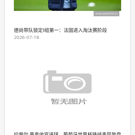
德尚带队锁定I组第一：法国进入淘汰赛阶段
2026-07-18
拉斐尔·莱奥收官进球，葡萄牙世界杯锋线表现复盘